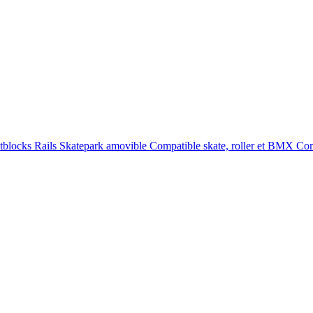
etblocks
Rails
Skatepark amovible
Compatible skate, roller et BMX
Com